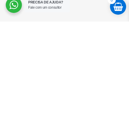
0
PRECISA DE AJUDA?
Fale com um consultor
Realidade Virtual
Simulador de
PS5
Corrida Compact
Adicionar ao Orçamento
Adicionar ao Orçamento