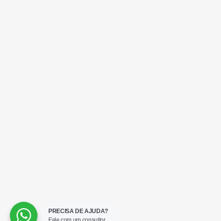
Multi J
Adicio
Multi Pinb
Adicio
React
Adicio
PRECISA DE AJUDA?
Fale com um consultor