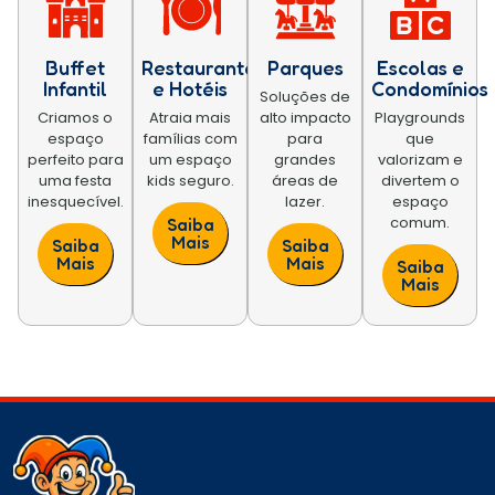
Buffet
Restaurantes
Parques
Escolas e
Infantil
e Hotéis
Condomínios
Soluções de
Criamos o
Atraia mais
alto impacto
Playgrounds
espaço
famílias com
para
que
perfeito para
um espaço
grandes
valorizam e
uma festa
kids seguro.
áreas de
divertem o
inesquecível.
lazer.
espaço
comum.
Saiba
Mais
Saiba
Saiba
Mais
Mais
Saiba
Mais