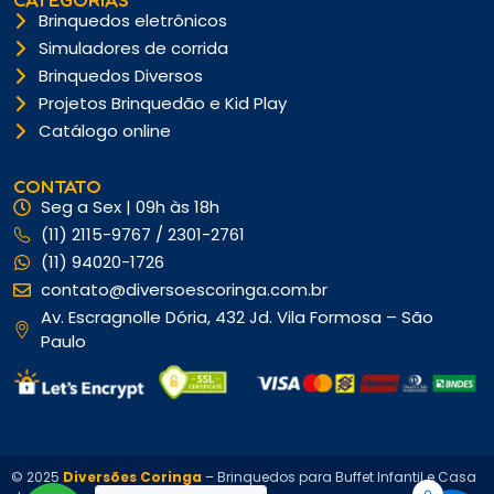
Brinquedos eletrônicos
Simuladores de corrida
Brinquedos Diversos
Projetos Brinquedão e Kid Play
Catálogo online
CONTATO
Seg a Sex | 09h às 18h
(11) 2115-9767 / 2301-2761
(11) 94020-1726
contato@diversoescoringa.com.br
Av. Escragnolle Dória, 432 Jd. Vila Formosa – São
Paulo
© 2025
Diversões Coringa
– Brinquedos para Buffet Infantil e Casa