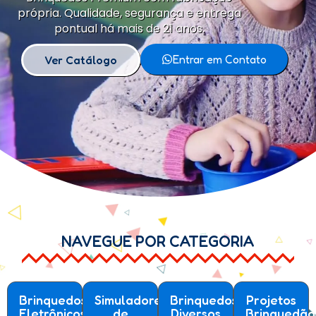
própria. Qualidade, segurança e entrega
pontual há mais de 21 anos.
Entrar em Contato
Ver Catálogo
NAVEGUE POR CATEGORIA
Brinquedos
Simuladores
Brinquedos
Projetos
Eletrônicos
de
Diversos
Brinquedão