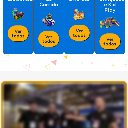
Corrida
e Kid
Play
Ver
Ver
todos
todos
Ver
Ver
todos
todos